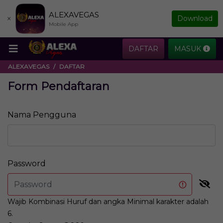
ALEXAVEGAS
×
Download
Mobile App
DAFTAR
MASUK
ALEXAVEGAS
DAFTAR
Form Pendaftaran
Nama Pengguna
Password
Wajib Kombinasi Huruf dan angka Minimal karakter adalah
6.